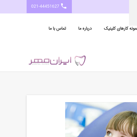
021-44451627
مونه کارهای کلینیک
درباره ما
تماس با ما