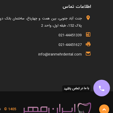
اطلاعات تماس
جنت آباد جنوبی، بین همت و چهارباغ، ساختمان بانک دی
پلاک 152، طبقه اول، واحد 2
021-44451339
021-44451627
info@iranmehrdental.com
با ما در تماس باشید
© 1405
تم