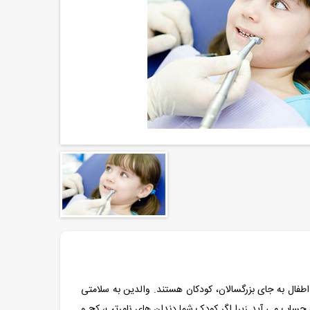
فال به جای بزرگسالان، کودکان هستند. والدین به سلامتی
حساب می آید زیرا اگر کودک شما دندان های نامرتب، کج و