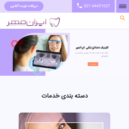
021-44451627
دریافت نوبت آنلاین
صفحه نخست
دسته بندی خدمات