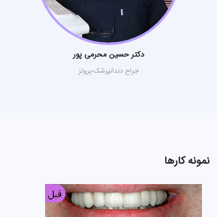
دکتر حسین محرمی پور
جراح دندانپزشک-پروتز
نمونه کارها