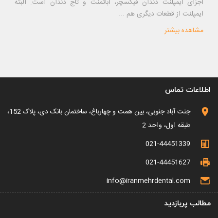
اجزای ایمپلنت دندان فیکسچر، اباتمنت و تاج دندان است. البته
ایمپلنت از قطعات دیگری هم ...
مشاهده بیشتر
اطلاعات تماس
جنت آباد جنوبی، بین همت و چهارباغ، ساختمان بانک دی، پلاک 152،
طبقه اول، واحد 2
021-44451339
021-44451627
info@iranmehrdental.com
مطالب پربازدید