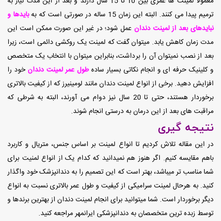
معمولا لمینت ها عمری بین 10 تا 15 سال دارند و بعد از این مدت نیاز به
ترمیم پیدا می کنند. البته این زمان 15 ساله در صورتی است که به
بایدها و
نبایدهای بعد از لمینت دندان
عمل شود؛ در غیر این صورت ممکن است این
مدت زمان کاهش یابد. میتوان گفت که لمینت یک روکشی دائمی است، زیرا
بعد از نصب نمیتوان آن را برداشت، بنابراین میتوان با انتخاب یک متخصص
و کلینیک حرفه ای و انجام نکاتی بسیار ساده
طول عمر لمینت دندان
خود را
افزایش دهید. برخی از انواع لمینت دندان مانند لومینیرز که از کیفیت بالاتری
برخوردار هستند، حتی تا 20 سال نیز دوام می آورند، البته به شرطی که
مراقبت های بعد از این درمان به درستی انجام شوند.
نتیجه گیری
در این مقاله تلاش کردیم تا انواع لمینت بر اساس جنس، متریال و کاربرد
باهم مقایسه کنیم. اگر هنوز هم نمیدانید که کدام یک از انواع لمنیت برای
شما مناسب تر میباشد، بهتر است که این تصمیم را به دندانپزشک خود واگذار
کنید. به هرحال لمینت سرامیکی از کیفیت و طول عمر بالاتری نسبت به انواع
دیگر برخوردار است. شما میتوانید برای انجام لمینت دندان از بهترین برندها و
توسط زبده ترین متخصصان به دندانپزشکی ایرانمهر مراجعه کنید.