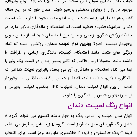
جواب دادن به این سوال کمی سخت می باشد چرا که باید انواع ونیرهای
موجود در بازار از زوایای مختلفی بررسی شوند. همان طور که در این مقاله
گفتیم، هر یک از انواع لمینت دندان، مزایا و معایب خود را دارند. مثلا لمینت
دندان سرامیک فشرده ضخیم است، اما استحکام و ماندگاری بالایی دارد. در
حالیکه روکش دیگری، زیبایی و جلوه فوق العاده ای دارد اما از جنس خوبی
برخوردار نیست. اصولا
بهترین نوع لمینت دندان
، روکشی است که تمام
ویژگی های مثبت مانند استحکام، کیفیت، ماندگاری، زیبایی و ظرافت را
داشته باشد. معمولا اولین فاکتور که تاثیر بسیار زیادی در قیمت یک ونیر را
ایفا می کند، استحکام و ماندگاری آن می باشد، بنابراین لمینت دندانی که
ماندگاری بالاتری داشته باشد، قطعا از جنس و کیفیت بالاتری نیز برخوردار
است. از بین انواع لمینت دندان، لمینیت IPS ایمکس، لمینت ایمپرس و
لومینیرز بهترین جنس و ماندگاری را دارند.
انواع رنگ لمینت دندان
انواع مدل لمینت بر اساس رنگ به چهار دسته تقسیم می شوند. گروه A
شامل رنگ قهوه ای مایل به قرمز است. گروه B زرد مایل به قرمز می باشد.
گروه C رنگ خاکستری و گروه D خاکستری مایل به قرمز است. برای انتخاب