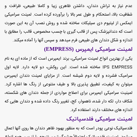
عدم نیاز به تراش دندان، داشتن ظاهری زیبا و کاملا طبیعی، ظرافت و
شفافیت بالا، استحکام و طول عمر بالا را برآورده کرده است. لمینت سرامیکی
ایمکس از لیتیوم دی سیلیکات ساخته شده و روش نصب آن به این صورت
است که دندانپزشک پس از قالب گیری با چسب مخصوص، قالب را مطابق با
اندازه و شکل دندان های طبیعی فرم میدهد و سپس آنها را آماده میکند.
لمینت سرامیکی ایمپرس (EMPRESS)
یکی از بهترین انواع لمینت سرامیکی، برند ایمپرس است که از ماده ای به نام
IPS EMPRESS ساخته شده است. این روکش، دو لایه دارد. لایه اول
سرامیک فشرده و لایه دوم شیشه است. از مزایای لمینت دندان ایمپرس
میتوان به کیفیت، تطبیق پذیری بالا و طیف متنوعی از رنگ ها اشاره کرد.
لمینیت سرامیکی ایمپرس برای اصلاح مواردی از جمله دندان های شکسته،
شکاف دار، لکه دار شده، ناهموار، کج، تغییر رنگ داده شده و دندان هایی که
اندازه های مختلف دارند استفاده کرد.
لمینت سرامیکی فلدسپاتیک
فلدسپاتیک نوعی پودر است که به منظور بهبود ظاهر دندان ها روی آنها اعمال
میشود. لمینیت فلدسپاتیک احتمالاً چشمگیرترین نتیجه را از بین همه انواع