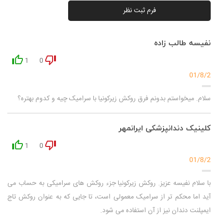
فرم ثبت نظر
نفیسه طالب زاده
1
0
01
/
8
/
2
سلام. میخواستم بدونم فرق روکش زیرکونیا با سرامیک چیه و کدوم بهتره؟
کلینیک دندانپزشکی ایرانمهر
1
0
01
/
8
/
2
با سلام نفیسه عزیز. روکش زیرکونیا جزء روکش های سرامیکی به حساب می
آید اما محکم تر از سرامیک معمولی است، تا جایی که به عنوان روکش تاج
ایمپلنت دندان نیز از آن استفاده می شود.