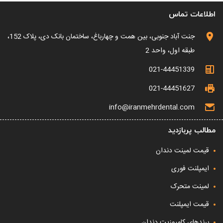
اطلاعات تماس
جنت آباد جنوبی، بین همت و چهارباغ، ساختمان بانک دی، پلاک 152،
طبقه اول، واحد 2
021-44451339
021-44451627
info@iranmehrdental.com
مطالب پربازدید
قیمت لمینت دندان
ایمپلنت فوری
لمینت متحرک
قیمت ایمپلنت
برندهای کامپوزیت دندان