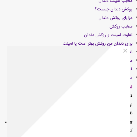
معایب لمینت دندان
روکش دندان چیست؟
مزایای روکش دندان
معایب روکش
تفاوت لمینت و روکش دندان
برای دندان من روکش بهتر است یا لمینت
تفاوت قیمت لمینت دندان و روکش
مقایسه مراحل نصب تاج و لمینت دندان
فرق لمینت با روکش زیرکونیا
سخن پایانی
لمینت دندان چیست؟
قبل از اینکه به مزایا، معایب و مقایسه روش لمینت و روکش بپردازیم، باید
ابتدا بدانیم که
لمینت چیست
؟ لمینت دندان روکش هایی بسیار نازک و
ظریف هستند که توسط یک چسب مخصوص روی دندان های آسیب دیده
چسبانده می شود. هدف از نصب لمینت دندانی برطرف کردن مشکلاتی است
که مربوط به سطح دندان است، مثلا این روش می تواند درمان خوبی برای