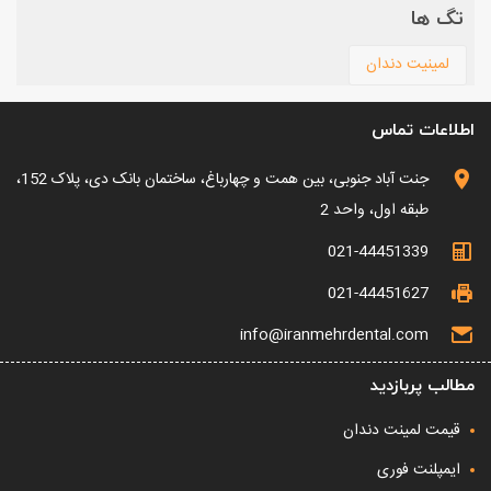
تگ ها
لمینیت دندان
اطلاعات تماس
جنت آباد جنوبی، بین همت و چهارباغ، ساختمان بانک دی، پلاک 152،
طبقه اول، واحد 2
021-44451339
021-44451627
info@iranmehrdental.com
مطالب پربازدید
قیمت لمینت دندان
ایمپلنت فوری