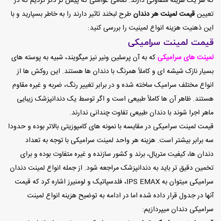
که هر یک هزینه متفاوتی دارند. تمامی عواملی که پیش تر ذکر کردیم که در
تعیین
قیمت لمینت هر دندان
طرح لبخند تاثیر دارند را به خاطر بسپارید و با
این ذهنیت هزینه انواع لمینیت را بررسی کنید:
قیمت لمینت سرامیکی
لمینت های سرامیکی
که به آن پرسلین ونیر نیز میگویند، شبیه به پوسته های
بسیار نازک شیشه ای و کاملاً همرنگ با دندان ها هستند. این روکش ها از
انواع مختلف سرامیک ساخته شده و در برابر تغییر رنگ، ضربه و غیره مقاوم
هستند. ظاهر آن ها کاملاً طبیعی است و اگر توسط یک دندانپزشک زیبایی
ماهر اجرا شوند با دندان طبیعی تفاوت چندانی ندارند.
قیمت لمینت سرامیکی در مقایسه با نمونه های کامپوزیتی بالاتر بوده و حدودا
سه برابر بیشتر است. هزینه هر واحد لمینت سرامیکی با توجه به تعداد
دندان ها، کیفیت متریال، برند و کشور سازنده و غیره متفاوت بوده و برای
تخمین دقیق تر باید به دندانپزشک مراجعه شود. از جمله انواع لمینت دندان
سرامیکی میتوان به IPS EMAX، فلدسپاتیک و لومنیرز اشاره کرد که قیمت
آنها در جدول قرار داده شده اما در ادامه به توضیح هزینه انواع لمینت
سرامیکی دندان میپردازیم: