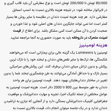
80/000 تومان تا 200/000 تومان است و نوع سفارشی آن باید قالب گیری و
در لابراتوار ساخته شود؛ در نتیجه هزینه بالاتری نسبت به اسنپ اسمایل
سفارشی دارد.
هر چند هزینه لمینت دندان در مقایسه با سایر روش ها بسیار
کمتر است اما نمی تواند جایگزین دندان های اصلی شود و غذا خوردن و
صحبت کردن با آن ممکن است کمی مشکل باشد. برای اطلاع از
قیمت
لمینت متحرک در داروخانه
باید به صورت حضوری به آنجا مراجعه نمایید.
هزینه لومینیرز
لومینیرز یا Lumineers یک گزینه عالی برای بیمارانی است که می‌خواهند
شکستگی ها، ترک‌ها یا سایر نقص‌های دندان و لبخند خود را با نازک ترین
روکش و بدون تراش مینای دندان برطرف کنند. این روکش‌های سرامیکی
بسیار نازک و با حداقل آمادگی می‌توانند به طرز چشمگیری لبخند شما را بدون
تغییر در ساختار دندان‌هایتان بهبود دهند. قیمت لومینیرز برای هر واحد
دندان به طور متوسط ​​بین 800 تا 2000 دلار است. هزینه لمینت لومینیرز به
عوامل مختلفی از جمله تکنیک اجرا، تجربه و مهارت دندانپزشک و موقعیت
جغرافیایی کلینیک دندانپزشکی بستگی دارد و از آنجایی که نیازی به تراشیدن
دندان ندارد و در یک جلسه میتوان انجام داد، قیمت بالاتری نسبت به