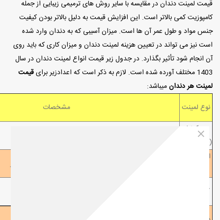
قیمت لمینت دندان در مقایسه با سایر روش های ترمیمی زیبایی از جمله
کامپوزیت کمی بالاتر است. این افزایش قیمت به دلیل بالاتر بودن کیفیت
جنس مواد و طول عمر آن ها است. میزان آسیبی که به دندان وارد شده
است نیز می تواند در تعیین هزینه لمینت دندان و میزان کاری که باید روی
آن انجام شود تأثیر بگذارد. در جدول زیر قیمت
انواع لمینت دندان
در سال
1403 مختلف آورده شده است. لازم به ذکر است که اعدادزیر برای
قیمت
لمینت هر دندان
میباشد:
نوع لمینت
مشخصات
زیرکونیا
استحکام بالا شفافیت کمتر
(Zirconia)
ایمکس آی
زیبایی و شفافیت بالا استحکام کمتر
پی اس
بسیار نازک استحکام بالا
کانتکت لنز
بدون نیاز به تراش
زیبایی بیشتر استحکام کمتر
فلدسپاتیک