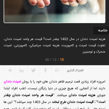
خلاصه
هزینه لمینت دندان در سال 1402 چقدر است؟ قیمت هر واحد لمینت دندان،
تفاوت قیمت لمینت و کامپوزیت، هزینه لمینت سرامیکی، کامپوزیتی، لمینت
متحرک و لومینیرز.
15
00
12
اشتراک گذاری
امروزه افراد زیادی قصد ترمیم ظاهر دندان های خود را با روش
لمینت دندان
دارند اما از آنجایی که هیچ چیزی در دنیا رایگان نیست، اغلب افراد ابتدا
جویای
هزینه لمینت دندان
میباشند. "
قیمت هر واحد لمینت دندان چقدر
است
؟"،"
قیمت لمینت دندان طرح لبخند
در سال 1403 چند میباشد؟" این ها
نمونه هایی از رایج ترین سوالاتی است که متخصصان کلینیک ایرانمهر همه