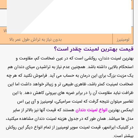
بدون نیاز به تراش
پوسته نازک مقاومت بالا
لومنیرز
بدون نیاز به تراش
سوپر
بسیار نازک و طبیعی مقاومت بسیار بالا
لومینیرز
بدون نیاز به تراش طول عمر بالا
قیمت بهترین لمینت چقدر است؟
بهترین
لمینت
دندان
، روکشی است که در عین ضخامت کم، مقاومت و
استحکام بالایی داشته باشد. همچنین عدم نیاز به تراشیدن مینای دندان هم
یک مزیت بزرگ برای این درمان به حساب می آید. فراموش نکنید که هر چه
ضخامت لمینیت کمتر باشد، ظاهری طبیعی تر و زیباتر خواهد داشت اما این
ظرافت نباید مقاومت آن را در برابر ضربه های بیرونی کاهش دهد. با این
تفاسیر میتوان نتیجه گرفت که لمینت سرامیکی، لومینیرز و آی پی اس
ایمکس بهترین
انواع لمینت دندان
هستند که قیمت آنها نیز بالاتر از سایر
مدل ها میباشد. همان طور که در جدول هزینه لمینت دندان مشاهده میکنید،
در کلینیک ایرانمهر، قیمت لمینت سوپر لومینیرز از تمام انواع دیگر این روکش
بیشتر است.