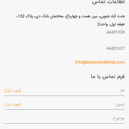
اطلاعات تماس
جنت آباد جنوبی، بین همت و چهارباغ، ساختمان بانک دی، پلاک 152،
طبقه اول، واحد2
44451339
44451627
info@iranmehrdental.com
فرم تماس با ما
نام
(مورد نیاز)
ایمیل
(مورد نیاز)
موضوع