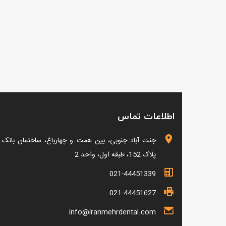
اطلاعات تماس
جنت آباد جنوبی، بین همت و چهارباغ، ساختمان بانک 
پلاک 152، طبقه اول، واحد 2
021-44451339
021-44451627
info@iranmehrdental.com