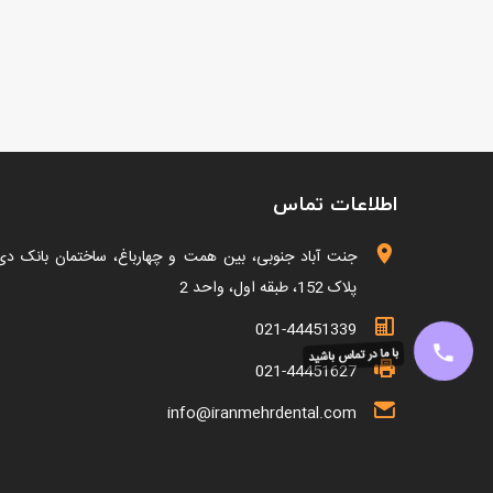
اطلاعات تماس
جنت آباد جنوبی، بین همت و چهارباغ، ساختمان بانک دی
پلاک 152، طبقه اول، واحد 2
021-44451339
با ما در تماس باشید
021-44451627
info@iranmehrdental.com